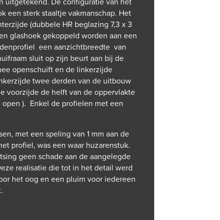
an uitgetekend. De configuratie van het
k een sterk staaltje vakmanschap. Het
terzijde (dubbele HR beglazing 7,3 x 3
een glashoek gekoppeld worden aan een
ddenprofiel een aanzichtbreedte van
fraam sluit op zijn beurt aan bij de
ee openschuift en de linkerzijde
linkerzijde twee derden van de uitbouw
 voorzijde de helft van de oppervlakte
e open ). Enkel de profielen met een
tsen, met een speling van 1 mm aan de
het profiel, was een waar huzarenstuk.
atsing geen schade aan de aangelegde
e realisatie die tot in het detail werd
 voor het oog en een pluim voor iedereen
.