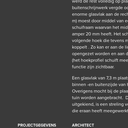
werd de rest volledig op pl
buitenschrijnwerk vergde oo
enorme glasvlak aan de rech
m) moest door middel van 
schuifraam waarvan het mi
amper 20 mm heeft. Het schui
volgende hoek die tevens m
koppelt . Zo kan er aan de 
opengezet worden en aan de
(het hoekprofiel schuift me
functie zijn zichtbaar.
Een glasvlak van 7,3 m plaa
binnen -en buitenzijde van 
Overigens mocht bij de pla
tuin worden aangebracht. Dez
uitgekiend, is een streling
die eraan heeft meegewerkt
PROJECTGEGEVENS
ARCHITECT