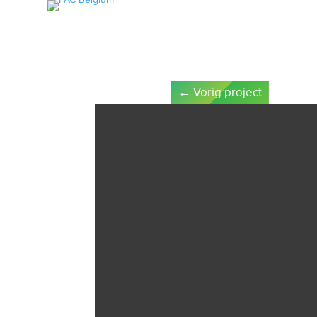
HOME
LEDEN & PARTNERS
KEURMERK
KWALITEI
←
Vorig project