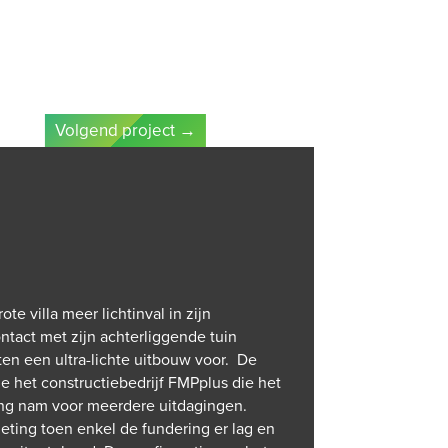
JOBS
CONTACT
LOGIN
Volgend project
→
te villa meer lichtinval in zijn
tact met zijn achterliggende tuin
ten een ultra-lichte uitbouw voor. De
de het constructiebedrijf FMPplus die het
ing nam voor meerdere uitdagingen.
ting toen enkel de fundering er lag en