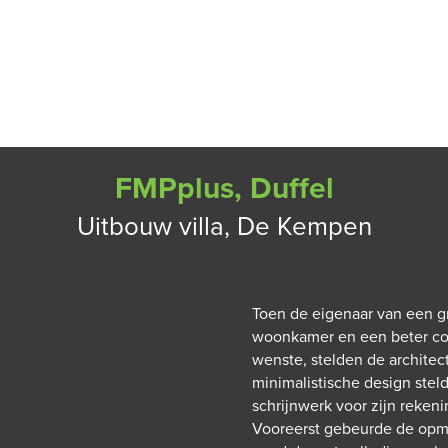
TSHANDBOEK
ACTIVITEITEN
OPLEIDINGEN
JONG FAC
FMPplus, Duffel
Uitbouw villa, De Kempen
Toen de eigenaar van een gro
woonkamer en een beter con
wenste, stelden de architec
minimalistische design stel
schrijnwerk voor zijn reken
Vooreerst gebeurde de opme