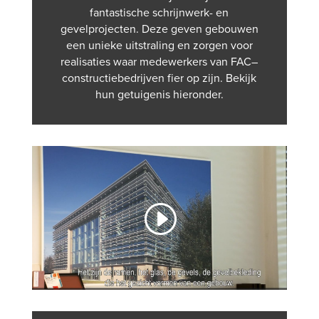
fantastische schrijnwerk- en
gevelprojecten. De
ze
ge
ven
g
eb
ou
wen
e
en
un
ie
ke
u
it
st
ral
ing
en
z
org
en
v
oor
real
is
at
ies
wa
ar
med
ew
erk
ers
van
FAC
–
construct
ie
bed
ri
j
ven
fier
op
z
ijn
.
B
ek
ijk
hun
get
u
igen
is
hier
onder
.