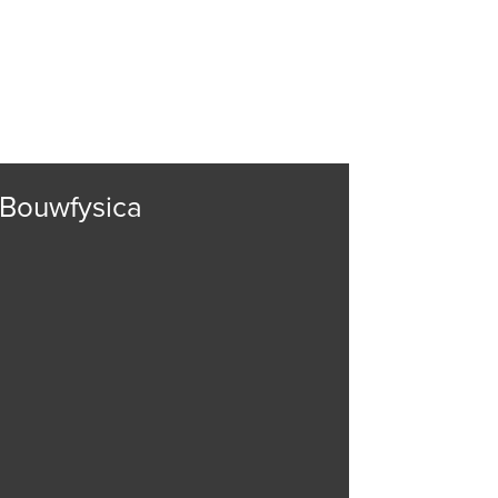
JOBS
CONTACT
LOGIN
 Bouwfysica