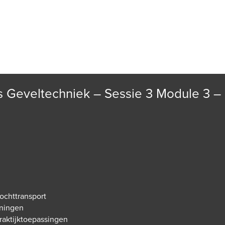
TSHANDBOEK
ACTIVITEITEN
OPLEIDINGEN
JONG FAC
s Geveltechniek – Sessie 3 Module 3 –
vochttransport
eningen
raktijktoepassingen