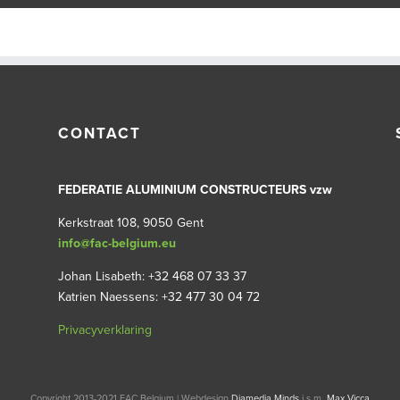
CONTACT
FEDERATIE ALUMINIUM CONSTRUCTEURS vzw
Kerkstraat 108, 9050 Gent
info@fac-belgium.eu
Johan Lisabeth: +32 468 07 33 37
Katrien Naessens: +32 477 30 04 72
Privacyverklaring
Copyright 2013-2021 FAC Belgium | Webdesign
Diamedia Minds
i.s.m.
Max Vicca