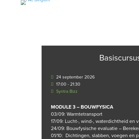
HOME
LEDEN & PARTNERS
KEURMERK
KWALITEI
Basiscursu
24 september 2026
17:00 - 21:30
Syntra Bizz
MODULE 3 – BOUWFYSICA
03/09: Warmtetransport
17/09: Lucht-, wind-, waterdichtheid en 
24/09: Bouwfysische evaluatie – Berek
01/10: Dichtingen, slabben, voegen en p