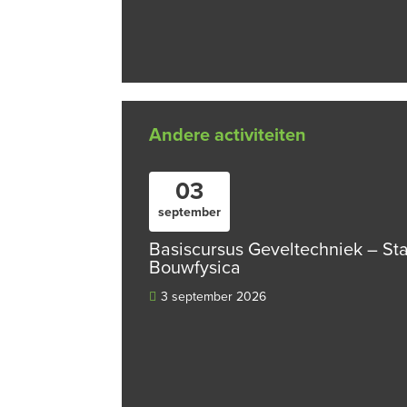
Andere activiteiten
03
september
Basiscursus Geveltechniek – St
Bouwfysica
3 september 2026